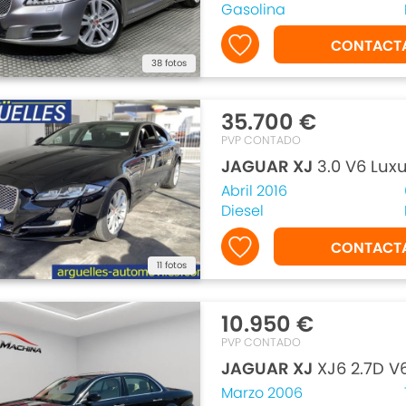
Gasolina
CONTACT
38 fotos
35.700 €
PVP CONTADO
JAGUAR XJ
3.0 V6 Lux
Abril 2016
Diesel
CONTACT
11 fotos
10.950 €
PVP CONTADO
JAGUAR XJ
XJ6 2.7D V6
Marzo 2006