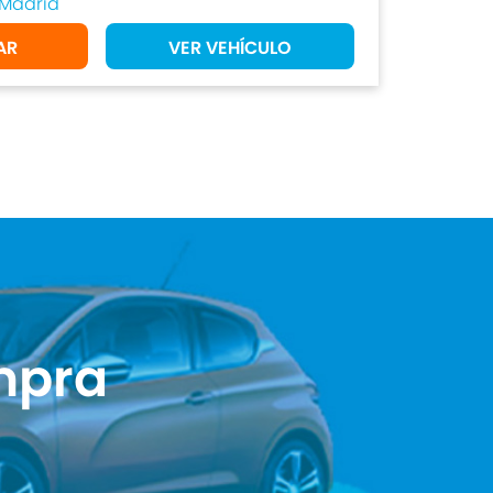
Madrid
AR
VER VEHÍCULO
mpra