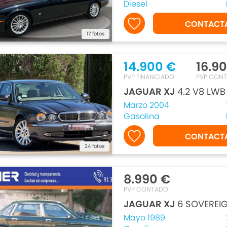
Diesel
CONTACT
17 fotos
14.900 €
16.9
PVP FINANCIADO
PVP CON
JAGUAR XJ
4.2 V8 LWB
Marzo 2004
Gasolina
CONTACT
24 fotos
8.990 €
PVP CONTADO
JAGUAR XJ
6 SOVEREI
Mayo 1989