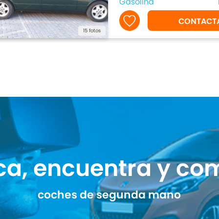
Gasolina
CONTACT
15 fotos
ca, encuentra y co
coches de segunda mano