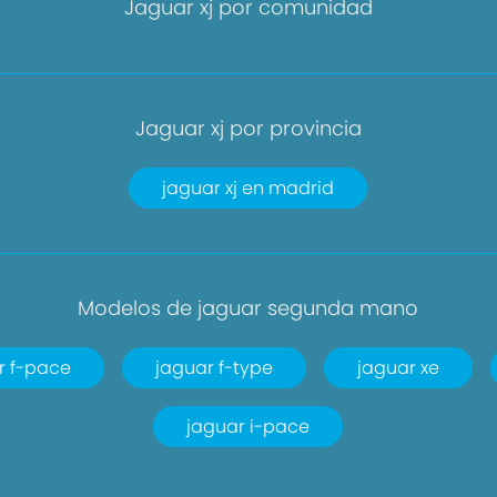
Jaguar xj por comunidad
Jaguar xj por provincia
jaguar xj en madrid
Modelos de jaguar segunda mano
r f-pace
jaguar f-type
jaguar xe
jaguar i-pace