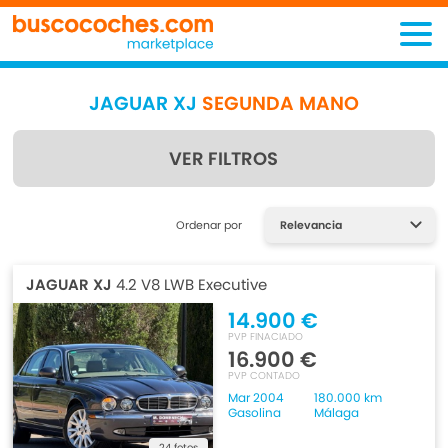
JAGUAR XJ
SEGUNDA MANO
VER FILTROS
Encuentra lo que estás
Ordenar por
buscando
JAGUAR XJ
4.2 V8 LWB Executive
14.900 €
PVP FINACIADO
16.900 €
PVP CONTADO
Mar 2004
180.000 km
Gasolina
Málaga
24 fotos