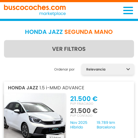
HONDA JAZZ
SEGUNDA MANO
VER FILTROS
Encuentra lo que estás
Ordenar por
buscando
HONDA JAZZ
1.5 i-MMD ADVANCE
21.500 €
PVP FINACIADO
21.500 €
PVP CONTADO
Nov 2025
19.789 km
Híbrido
Barcelona
37 fotos