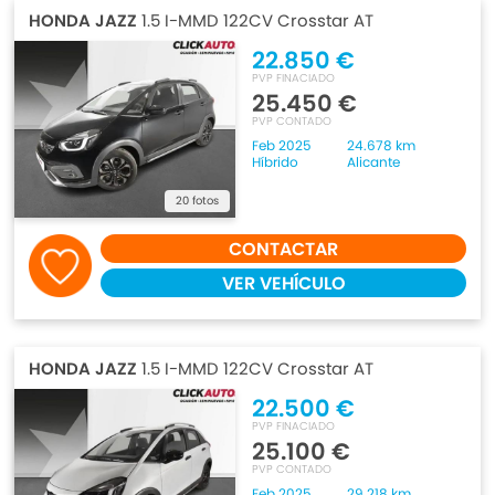
HONDA JAZZ
1.5 I-MMD 122CV Crosstar AT
22.850 €
PVP FINACIADO
25.450 €
PVP CONTADO
Feb 2025
24.678 km
Híbrido
Alicante
20 fotos
CONTACTAR
VER VEHÍCULO
HONDA JAZZ
1.5 I-MMD 122CV Crosstar AT
22.500 €
PVP FINACIADO
25.100 €
PVP CONTADO
Feb 2025
29.218 km