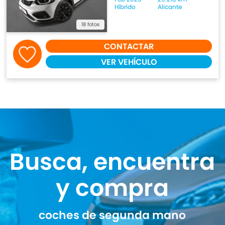
Híbrido
Alicante
18 fotos
CONTACTAR
VER VEHÍCULO
Busca, encuentra
y compra
coches de segunda mano