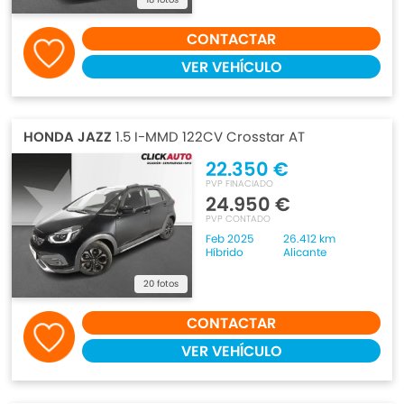
CONTACTAR
VER VEHÍCULO
HONDA JAZZ
1.5 I-MMD 122CV Crosstar AT
22.350 €
PVP FINACIADO
24.950 €
PVP CONTADO
Feb 2025
26.412 km
Híbrido
Alicante
20 fotos
CONTACTAR
VER VEHÍCULO