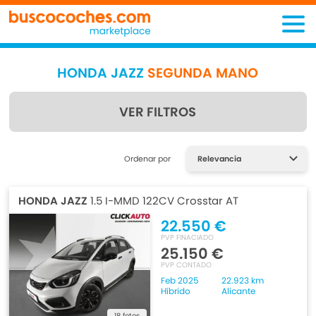
HONDA JAZZ
SEGUNDA MANO
VER FILTROS
Encuentra lo que estás
Ordenar por
buscando
HONDA JAZZ
1.5 I-MMD 122CV Crosstar AT
22.550 €
PVP FINACIADO
25.150 €
PVP CONTADO
Feb 2025
22.923 km
Híbrido
Alicante
18 fotos