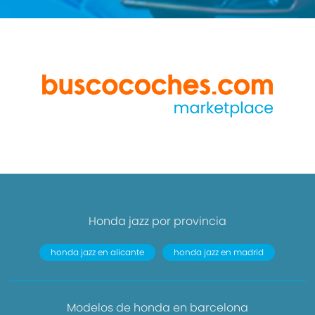
Honda jazz por provincia
honda jazz en alicante
honda jazz en madrid
Modelos de honda en barcelona