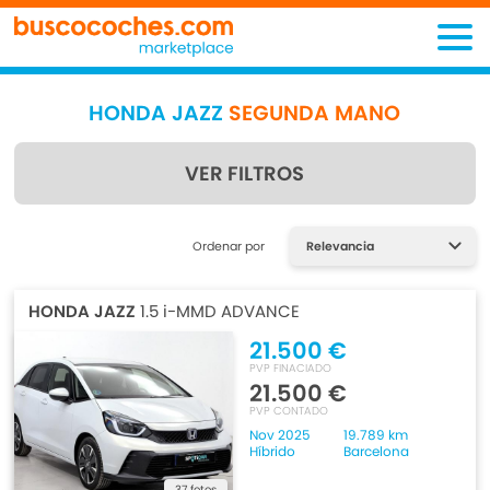
HONDA JAZZ
SEGUNDA MANO
VER FILTROS
Encuentra lo que estás
Ordenar por
buscando
HONDA JAZZ
1.5 i-MMD ADVANCE
21.500 €
PVP FINACIADO
21.500 €
PVP CONTADO
Nov 2025
19.789 km
Híbrido
Barcelona
37 fotos