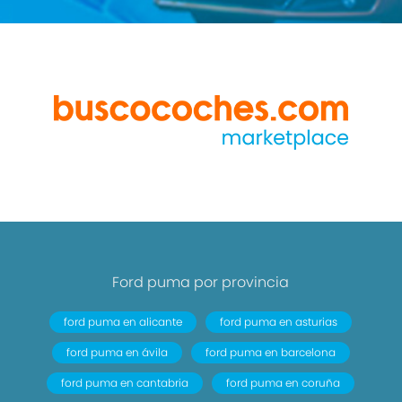
Ford puma por provincia
ford puma en alicante
ford puma en asturias
ford puma en ávila
ford puma en barcelona
ford puma en cantabria
ford puma en coruña