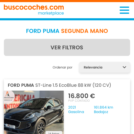
FORD PUMA
SEGUNDA MANO
VER FILTROS
Encuentra lo que estás
Ordenar por
buscando
FORD PUMA
ST-Line 1.5 EcoBlue 88 kW (120 CV)
16.800 €
PVP CONTADO
2021
161.864 km
Gasolina
Badajoz
14 fotos