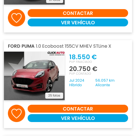
CONTACTAR
VER VEHÍCULO
FORD PUMA
1.0 Ecoboost 155CV MHEV STLine X
18.550 €
PVP FINACIADO
20.750 €
PVP CONTADO
Jul 2024
56.057 km
Híbrido
Alicante
25 fotos
CONTACTAR
VER VEHÍCULO