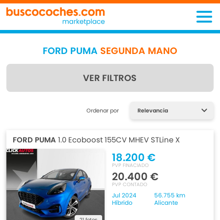
FORD PUMA
SEGUNDA MANO
VER FILTROS
Encuentra lo que estás
Ordenar por
buscando
FORD PUMA
1.0 Ecoboost 155CV MHEV STLine X
18.200 €
PVP FINACIADO
20.400 €
PVP CONTADO
Jul 2024
56.755 km
Híbrido
Alicante
21 fotos