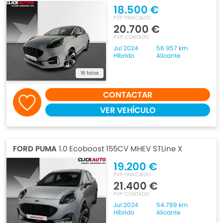
18.500 €
PVP FINACIADO
20.700 €
PVP CONTADO
Jul 2024
56.957 km
Híbrido
Alicante
16 fotos
CONTACTAR
VER VEHÍCULO
FORD PUMA
1.0 Ecoboost 155CV MHEV STLine X
19.200 €
PVP FINACIADO
21.400 €
PVP CONTADO
Jul 2024
54.789 km
Híbrido
Alicante