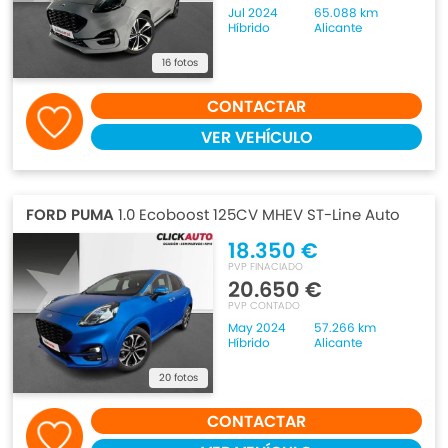
Jul 2024
65.088 km
Híbrido
Alicante
16 fotos
CONTACTAR
VER VEHÍCULO
FORD PUMA
1.0 Ecoboost 125CV MHEV ST-Line Auto
18.350 €
PVP FINACIADO
20.650 €
PVP CONTADO
May 2024
57.266 km
Híbrido
Alicante
20 fotos
CONTACTAR