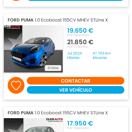
FORD PUMA
1.0 Ecoboost 155CV MHEV STLine X
19.650 €
PVP FINACIADO
21.850 €
PVP CONTADO
Jul 2024
47.763 km
Híbrido
Alicante
21 fotos
CONTACTAR
VER VEHÍCULO
FORD PUMA
1.0 Ecoboost 155CV MHEV STLine X
17.950 €
PVP FINACIADO