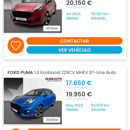
20.150 €
PVP CONTADO
Jul 2024
65.551 km
Híbrido
Alicante
25 fotos
CONTACTAR
VER VEHÍCULO
FORD PUMA
1.0 Ecoboost 125CV MHEV ST-Line Auto
17.650 €
PVP FINACIADO
19.950 €
PVP CONTADO
May 2024
63.679 km
Híbrido
Alicante
20 fotos