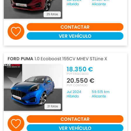
Híbrido
Alicante
25 fotos
CONTACTAR
VER VEHÍCULO
FORD PUMA
1.0 Ecoboost 155CV MHEV STLine X
18.350 €
PVP FINACIADO
20.550 €
PVP CONTADO
Jul 2024
59.515 km
Híbrido
Alicante
21 fotos
CONTACTAR
VER VEHÍCULO