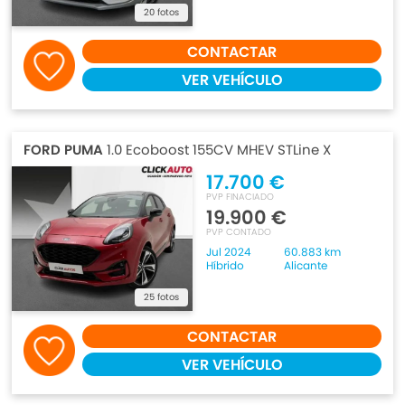
20 fotos
CONTACTAR
VER VEHÍCULO
FORD PUMA
1.0 Ecoboost 155CV MHEV STLine X
17.700 €
PVP FINACIADO
19.900 €
PVP CONTADO
Jul 2024
60.883 km
Híbrido
Alicante
25 fotos
CONTACTAR
VER VEHÍCULO