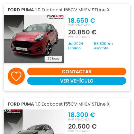
FORD PUMA
1.0 Ecoboost 155CV MHEV STLine X
18.650 €
PVP FINACIADO
20.850 €
PVP CONTADO
Jul 2024
58.820 km
Híbrido
Alicante
25 fotos
CONTACTAR
VER VEHÍCULO
FORD PUMA
1.0 Ecoboost 155CV MHEV STLine X
18.300 €
PVP FINACIADO
20.500 €
PVP CONTADO