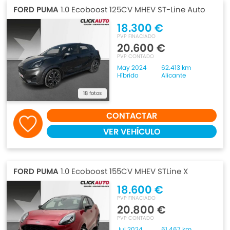
FORD PUMA
1.0 Ecoboost 125CV MHEV ST-Line Auto
18.300 €
PVP FINACIADO
20.600 €
PVP CONTADO
May 2024
62.413 km
Híbrido
Alicante
18 fotos
CONTACTAR
VER VEHÍCULO
FORD PUMA
1.0 Ecoboost 155CV MHEV STLine X
18.600 €
PVP FINACIADO
20.800 €
PVP CONTADO
Jul 2024
61.467 km