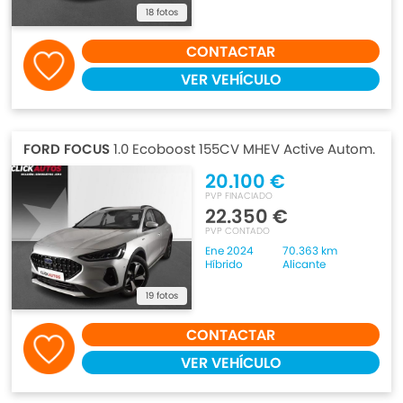
18 fotos
CONTACTAR
VER VEHÍCULO
FORD FOCUS
1.0 Ecoboost 155CV MHEV Active Autom.
20.100 €
PVP FINACIADO
22.350 €
PVP CONTADO
Ene 2024
70.363 km
Híbrido
Alicante
19 fotos
CONTACTAR
VER VEHÍCULO