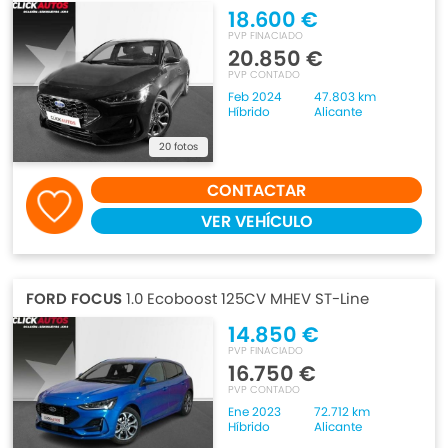
18.600 €
PVP FINACIADO
20.850 €
PVP CONTADO
Feb 2024
47.803 km
Híbrido
Alicante
20 fotos
CONTACTAR
VER VEHÍCULO
FORD FOCUS
1.0 Ecoboost 125CV MHEV ST-Line
14.850 €
PVP FINACIADO
16.750 €
PVP CONTADO
Ene 2023
72.712 km
Híbrido
Alicante