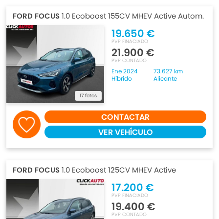
FORD FOCUS
1.0 Ecoboost 155CV MHEV Active Autom.
19.650 €
PVP FINACIADO
21.900 €
PVP CONTADO
Ene 2024
73.627 km
Híbrido
Alicante
17 fotos
CONTACTAR
VER VEHÍCULO
FORD FOCUS
1.0 Ecoboost 125CV MHEV Active
17.200 €
PVP FINACIADO
19.400 €
PVP CONTADO