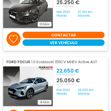
25.250 €
PVP CONTADO
Mar 2025
47.164 km
Híbrido
Alicante
15 fotos
CONTACTAR
VER VEHÍCULO
FORD FOCUS
1.0 Ecoboost 155CV MHEV Active AUT
22.650 €
PVP FINACIADO
25.050 €
PVP CONTADO
Ene 2024
26.055 km
Híbrido
Alicante
18 fotos