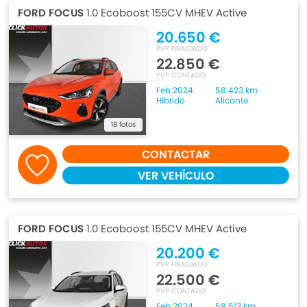
FORD FOCUS
1.0 Ecoboost 155CV MHEV Active
20.650 €
PVP FINACIADO
22.850 €
PVP CONTADO
Feb 2024
58.423 km
Híbrido
Alicante
18 fotos
CONTACTAR
VER VEHÍCULO
FORD FOCUS
1.0 Ecoboost 155CV MHEV Active
20.200 €
PVP FINACIADO
22.500 €
PVP CONTADO
Feb 2024
58.513 km