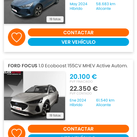
May 2024
58.683 km
Híbrido
Alicante
19 fotos
CONTACTAR
VER VEHÍCULO
FORD FOCUS
1.0 Ecoboost 155CV MHEV Active Autom.
20.100 €
PVP FINACIADO
22.350 €
PVP CONTADO
Ene 2024
61.540 km
Híbrido
Alicante
19 fotos
CONTACTAR