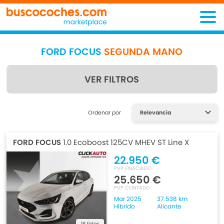
FORD FOCUS
SEGUNDA MANO
VER FILTROS
Encuentra lo que estás
Ordenar por
buscando
FORD FOCUS
1.0 Ecoboost 125CV MHEV ST Line X
22.950 €
PVP FINACIADO
25.650 €
PVP CONTADO
Mar 2025
37.538 km
Híbrido
Alicante
16 fotos