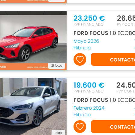
23.250 €
26.6
PVP FINANCIADO
PVP CON
FORD FOCUS
1.0 ECOB
Mayo 2026
Híbrido
CONTACT
21 fotos
19.600 €
24.5
PVP FINANCIADO
PVP CON
FORD FOCUS
1.0 ECOBO
Febrero 2024
Híbrido
CONTACT
1 foto