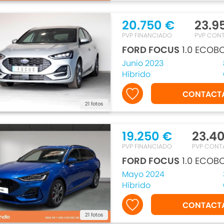
20.750 €
23.9
PVP FINANCIADO
PVP CON
FORD FOCUS
1.0 ECOB
Junio 2023
Híbrido
CONTACT
21 fotos
19.250 €
23.4
PVP FINANCIADO
PVP CONT
FORD FOCUS
1.0 ECOBO
Mayo 2024
Híbrido
CONTACT
21 fotos