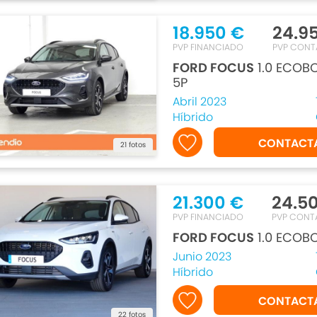
18.950 €
24.9
PVP FINANCIADO
PVP CON
FORD FOCUS
1.0 ECOBO
5P
Abril 2023
Híbrido
CONTACT
21 fotos
21.300 €
24.5
PVP FINANCIADO
PVP CONT
FORD FOCUS
1.0 ECOBO
Junio 2023
Híbrido
CONTACT
22 fotos