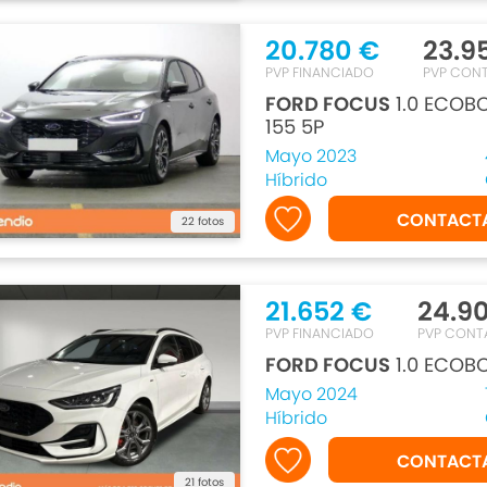
20.780 €
23.9
PVP FINANCIADO
PVP CON
FORD FOCUS
1.0 ECOB
155 5P
Mayo 2023
Híbrido
CONTACT
22 fotos
21.652 €
24.9
PVP FINANCIADO
PVP CONT
FORD FOCUS
1.0 ECOB
Mayo 2024
Híbrido
CONTACT
21 fotos