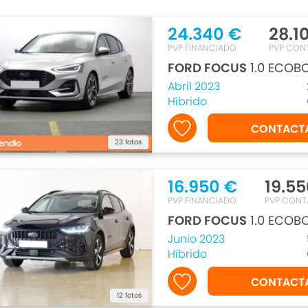
24.340 €
28.1
PVP FINANCIADO
PVP CON
FORD FOCUS
1.0 ECOBO
Abril 2023
Híbrido
CONTACT
23 fotos
16.950 €
19.55
PVP FINANCIADO
PVP CON
FORD FOCUS
1.0 ECOB
Junio 2023
Híbrido
CONTACT
12 fotos