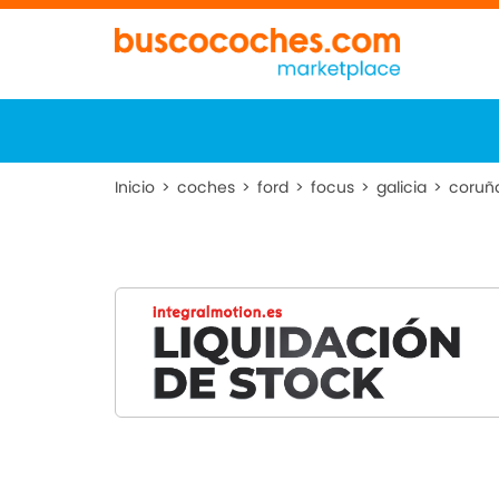
Inicio
>
coches
>
ford
>
focus
>
galicia
>
coruñ