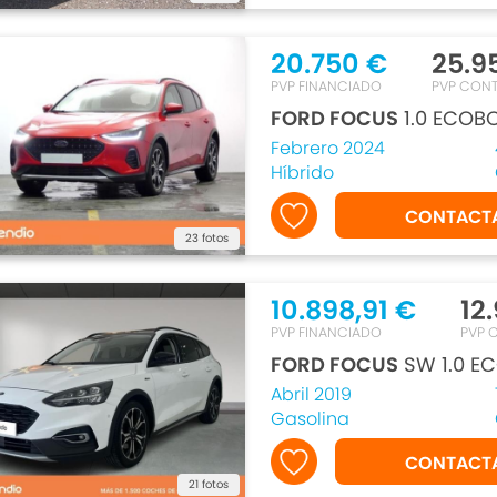
20.750 €
25.9
PVP FINANCIADO
PVP CON
FORD FOCUS
1.0 ECOBO
Febrero 2024
Híbrido
CONTACT
23 fotos
10.898,91 €
12
PVP FINANCIADO
PVP 
FORD FOCUS
SW 1.0 EC
Abril 2019
Gasolina
CONTACT
21 fotos