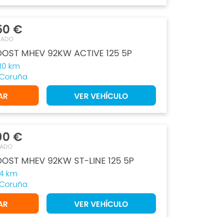
50 €
TADO
OOST MHEV 92KW ACTIVE 125 5P
10 km
Coruña
AR
VER VEHÍCULO
00 €
TADO
OST MHEV 92KW ST-LINE 125 5P
4 km
Coruña
AR
VER VEHÍCULO