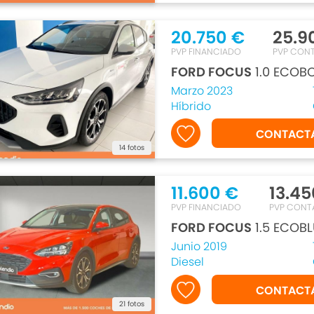
20.750 €
25.9
PVP FINANCIADO
PVP CON
FORD FOCUS
1.0 ECOBO
Marzo 2023
Híbrido
CONTACT
14 fotos
11.600 €
13.45
PVP FINANCIADO
PVP CONT
FORD FOCUS
1.5 ECOBL
Junio 2019
Diesel
CONTACT
21 fotos