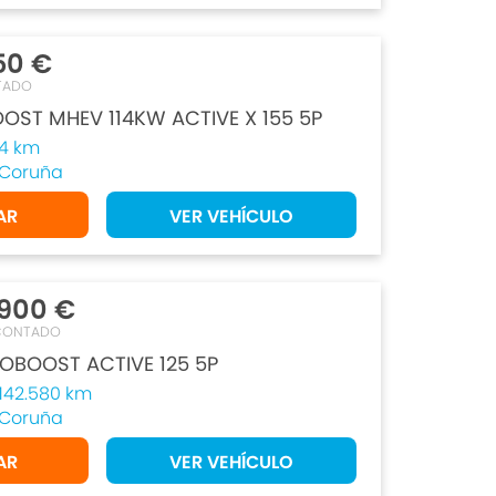
50 €
TADO
OST MHEV 114KW ACTIVE X 155 5P
4 km
Coruña
AR
VER VEHÍCULO
.900 €
CONTADO
OBOOST ACTIVE 125 5P
142.580 km
Coruña
AR
VER VEHÍCULO