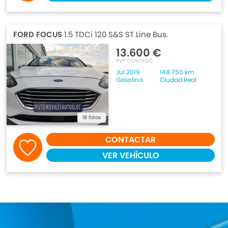
FORD FOCUS
1.5 TDCi 120 S&S ST Line Bus.
13.600 €
PVP CONTADO
Jul 2019
148.750 km
Gasolina
Ciudad Real
18 fotos
CONTACTAR
VER VEHÍCULO