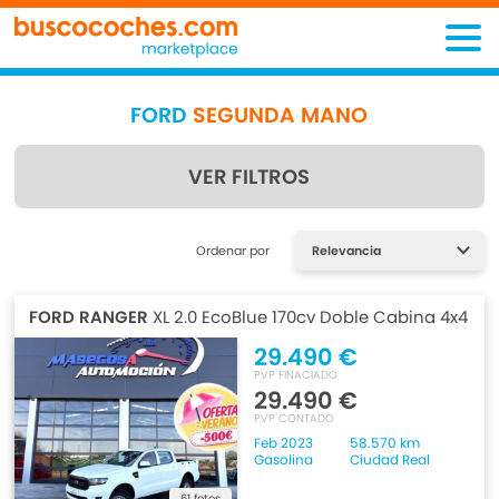
FORD
SEGUNDA MANO
VER FILTROS
Encuentra lo que estás
Ordenar por
buscando
FORD RANGER
XL 2.0 EcoBlue 170cv Doble Cabina 4x4
29.490 €
PVP FINACIADO
29.490 €
PVP CONTADO
Feb 2023
58.570 km
Gasolina
Ciudad Real
61 fotos