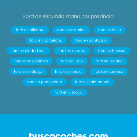
Ford de segunda mano por provincia
ford en alicante
ford en asturias
ford en ávila
ford en barcelona
ford en cantabria
ford en ciudad real
ford en coruña
ford en huesca
ford en las palmas
ford en lugo
ford en madrid
ford en málaga
ford en murcia
ford en ourense
ford en pontevedra
ford en salamanca
ford en vizcaya