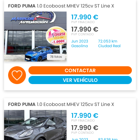
FORD PUMA
1.0 Ecoboost MHEV 125cv ST Line X
17.990 €
PVP FINACIADO
17.990 €
PVP CONTADO
Jun 2023
72.053 km
Gasolina
Ciudad Real
78 fotos
CONTACTAR
VER VEHÍCULO
FORD PUMA
1.0 Ecoboost MHEV 125cv ST Line X
17.990 €
PVP FINACIADO
17.990 €
PVP CONTADO
Jun 2023
83.636 km