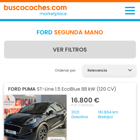
FORD
SEGUNDA MANO
VER FILTROS
Encuentra lo que estás
Ordenar por
buscando
FORD PUMA
ST-Line 1.5 EcoBlue 88 kW (120 CV)
16.800 €
PVP CONTADO
2021
161.864 km
Gasolina
Badajoz
14 fotos