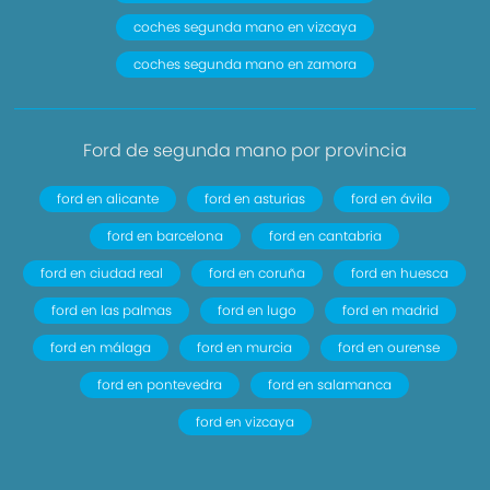
coches segunda mano en vizcaya
coches segunda mano en zamora
Ford de segunda mano por provincia
ford en alicante
ford en asturias
ford en ávila
ford en barcelona
ford en cantabria
ford en ciudad real
ford en coruña
ford en huesca
ford en las palmas
ford en lugo
ford en madrid
ford en málaga
ford en murcia
ford en ourense
ford en pontevedra
ford en salamanca
ford en vizcaya