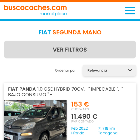
FIAT
SEGUNDA MANO
VER FILTROS
Encuentra lo que estás
Ordenar por
buscando
FIAT PANDA
1.0 GSE HYBRID 70CV. -" IMPECABLE ".-"
BAJO CONSUMO ".-
153 €
CUOTA MES
11.490 €
PVP CONTADO
Feb 2022
71.718 km
Híbrido
Tarragona