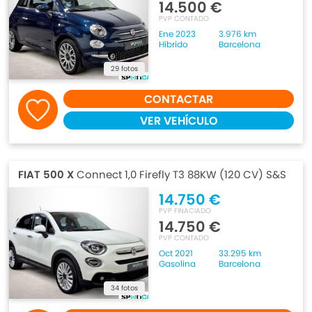
14.500 €
PVP CONTADO
Ene 2023
3.976 km
Híbrido
Barcelona
29 fotos
CONTACTAR
VER VEHÍCULO
FIAT 500 X
Connect 1,0 Firefly T3 88KW (120 CV) S&S
14.750 €
PVP FINACIADO
14.750 €
PVP CONTADO
Oct 2021
33.295 km
Gasolina
Barcelona
34 fotos