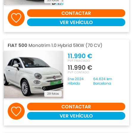
35 fotos
CONTACTAR
VER VEHÍCULO
FIAT 500
Monotrim 1.0 Hybrid 51KW (70 CV)
11.990 €
PVP FINACIADO
11.990 €
PVP CONTADO
Ene 2024
64.624 km
Híbrido
Barcelona
29 fotos
CONTACTAR
VER VEHÍCULO