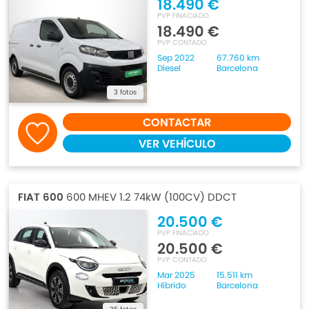
18.490 €
PVP FINACIADO
18.490 €
PVP CONTADO
Sep 2022
67.760 km
Diesel
Barcelona
3 fotos
CONTACTAR
VER VEHÍCULO
FIAT 600
600 MHEV 1.2 74kW (100CV) DDCT
20.500 €
PVP FINACIADO
20.500 €
PVP CONTADO
Mar 2025
15.511 km
Híbrido
Barcelona