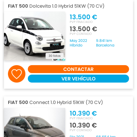
FIAT 500
Dolcevita 1.0 Hybrid 51KW (70 CV)
13.500 €
PVP FINACIADO
13.500 €
PVP CONTADO
May 2022
9.841 km
Híbrido
Barcelona
30 fotos
CONTACTAR
VER VEHÍCULO
FIAT 500
Connect 1.0 Hybrid 51KW (70 CV)
10.390 €
PVP FINACIADO
10.390 €
PVP CONTADO
Dic 2021
68.654 km