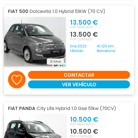
FIAT 500
Dolcevita 1.0 Hybrid 51KW (70 CV)
13.500 €
PVP FINACIADO
13.500 €
PVP CONTADO
Ene 2023
41.120 km
Híbrido
Barcelona
31 fotos
CONTACTAR
VER VEHÍCULO
FIAT PANDA
City Life Hybrid 1.0 Gse 51kw (70CV)
10.500 €
PVP FINACIADO
10.500 €
PVP CONTADO