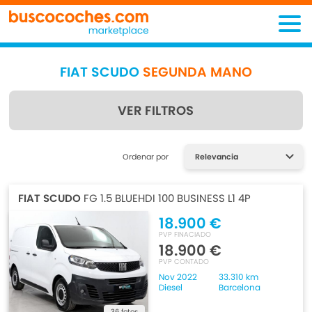
FIAT SCUDO
SEGUNDA MANO
VER FILTROS
Encuentra lo que estás
Ordenar por
buscando
FIAT SCUDO
FG 1.5 BLUEHDI 100 BUSINESS L1 4P
18.900 €
PVP FINACIADO
18.900 €
PVP CONTADO
Nov 2022
33.310 km
Diesel
Barcelona
36 fotos