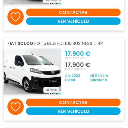
CONTACTAR
VER VEHÍCULO
FIAT SCUDO
FG 1.5 BLUEHDI 100 BUSINESS L1 4P
17.900 €
PVP FINACIADO
17.900 €
PVP CONTADO
Abr 2022
46.504 km
Diesel
Barcelona
31 fotos
CONTACTAR
VER VEHÍCULO