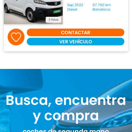
Sep 2022
67.760 km
Diesel
Barcelona
3 fotos
CONTACTAR
VER VEHÍCULO
Busca, encuentra
y compra
coches de segunda mano