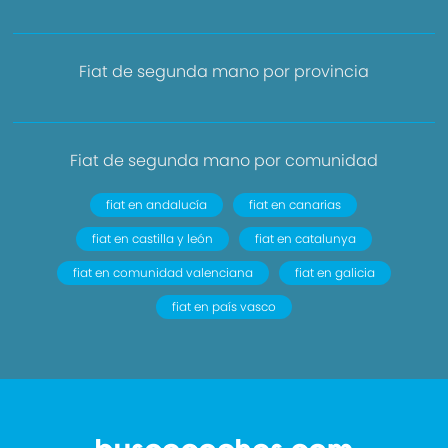
Fiat de segunda mano por provincia
Fiat de segunda mano por comunidad
fiat en andalucía
fiat en canarias
fiat en castilla y león
fiat en catalunya
fiat en comunidad valenciana
fiat en galicia
fiat en país vasco