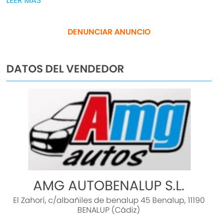
LEER MÁS
PRECIO CON TRANSFERENCIA INCLUIDA
.DISPONEMOS DE MAS DE 50 VEHICULOS EN STOCK
DENUNCIAR ANUNCIO
INFORMACION Y CONTACTO
WWW.AMGAUTOBENALUP.ES
DATOS DEL VENDEDOR
CITROEN C3 BlueHDi 100 S&S Live en Cádiz, del
año 2020 con 99 CV de potencia. Gasolina,
Manual y 5 puertas.
AMG AUTOBENALUP S.L.
El Zahorí, c/albañiles de benalup 45 Benalup, 11190
BENALUP (Cádiz)