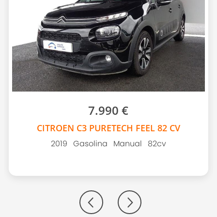
7.990 €
CITROEN C3 PURETECH FEEL 82 CV
2019
Gasolina
Manual
82cv