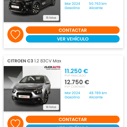
Mar 2024
50.763 km
Gasolina
Alicante
15 fotos
CONTACTAR
VER VEHÍCULO
CITROEN C3
1.2 83CV Max
11.250 €
PVP FINACIADO
12.750 €
PVP CONTADO
Mar 2024
48.789 km
Gasolina
Alicante
16 fotos
CONTACTAR