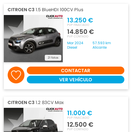
CITROEN C3
1.5 BlueHDI 100CV Plus
13.250 €
PVP FINACIADO
14.850 €
PVP CONTADO
Mar 2024
57.593 km
Diesel
Alicante
21 fotos
CONTACTAR
VER VEHÍCULO
CITROEN C3
1.2 83CV Max
11.000 €
PVP FINACIADO
12.500 €
PVP CONTADO