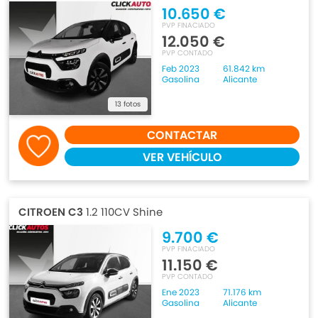
10.650 €
PVP FINACIADO
12.050 €
PVP CONTADO
Feb 2023
61.842 km
Gasolina
Alicante
13 fotos
CONTACTAR
VER VEHÍCULO
CITROEN C3
1.2 110CV Shine
9.700 €
PVP FINACIADO
11.150 €
PVP CONTADO
Ene 2023
71.176 km
Gasolina
Alicante