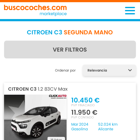
CITROEN C3
SEGUNDA MANO
VER FILTROS
Encuentra lo que estás
Ordenar por
buscando
CITROEN C3
1.2 83CV Max
10.450 €
PVP FINACIADO
11.950 €
PVP CONTADO
Mar 2024
52.024 km
Gasolina
Alicante
16 fotos