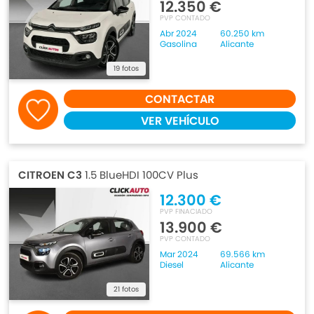
12.350 €
PVP CONTADO
Abr 2024
60.250 km
Gasolina
Alicante
19 fotos
CONTACTAR
VER VEHÍCULO
CITROEN C3
1.5 BlueHDI 100CV Plus
12.300 €
PVP FINACIADO
13.900 €
PVP CONTADO
Mar 2024
69.566 km
Diesel
Alicante
21 fotos