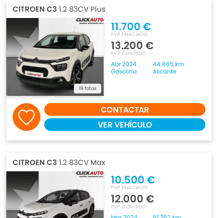
CITROEN C3
1.2 83CV Plus
11.700 €
PVP FINACIADO
13.200 €
PVP CONTADO
Abr 2024
44.865 km
Gasolina
Alicante
19 fotos
CONTACTAR
VER VEHÍCULO
CITROEN C3
1.2 83CV Max
10.500 €
PVP FINACIADO
12.000 €
PVP CONTADO
Mar 2024
51.357 km