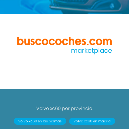
Volvo xc60 por provincia
volvo xc60 en las palmas
volvo xc60 en madrid