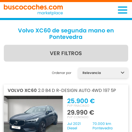
Volvo XC60 de segunda mano en
Pontevedra
VER FILTROS
Encuentra lo que estás
Ordenar por
buscando
VOLVO XC60
2.0 B4 D R-DESIGN AUTO 4WD 197 5P
25.900 €
PVP FINACIADO
29.990 €
PVP CONTADO
Jul 2021
70.000 km
Diesel
Pontevedra