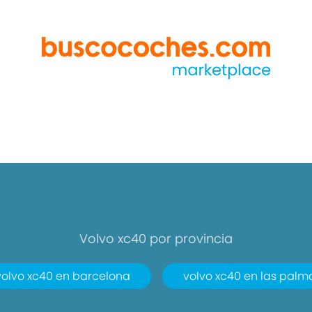
Volvo xc40 por provincia
volvo xc40 en barcelona
volvo xc40 en las palm