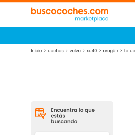
Inicio
>
coches
>
volvo
>
xc40
>
aragón
>
terue
Encuentra lo que
estás
buscando