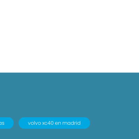
as
volvo xc40 en madrid