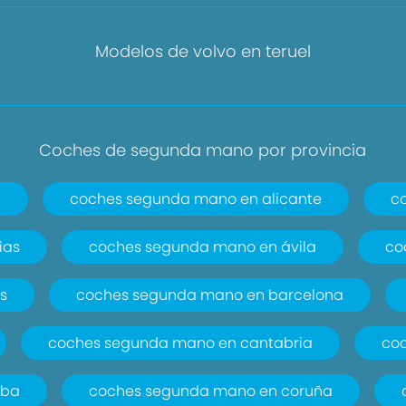
Modelos de volvo en teruel
Coches de segunda mano por provincia
a
coches segunda mano en alicante
c
ias
coches segunda mano en ávila
co
s
coches segunda mano en barcelona
coches segunda mano en cantabria
co
oba
coches segunda mano en coruña