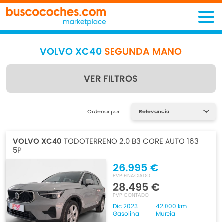
VOLVO XC40
SEGUNDA MANO
VER FILTROS
Encuentra lo que estás
Ordenar por
buscando
VOLVO XC40
TODOTERRENO 2.0 B3 CORE AUTO 163
5P
26.995 €
PVP FINACIADO
28.495 €
PVP CONTADO
Dic 2023
42.000 km
Gasolina
Murcia