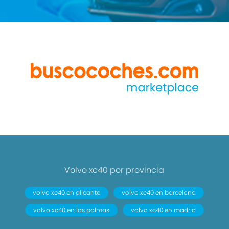
Volvo xc40 por provincia
volvo xc40 en alicante
volvo xc40 en barcelona
volvo xc40 en las palmas
volvo xc40 en madrid