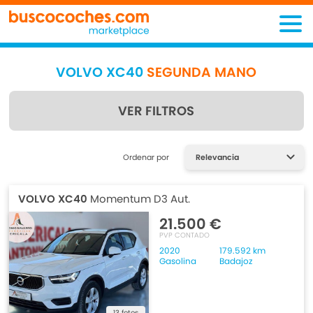
VOLVO XC40
SEGUNDA MANO
VER FILTROS
Encuentra lo que estás
Ordenar por
buscando
VOLVO XC40
Momentum D3 Aut.
21.500 €
PVP CONTADO
2020
179.592 km
Gasolina
Badajoz
13 fotos