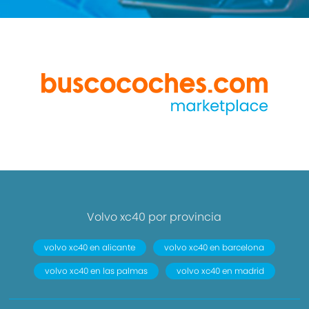
Volvo xc40 por provincia
volvo xc40 en alicante
volvo xc40 en barcelona
volvo xc40 en las palmas
volvo xc40 en madrid