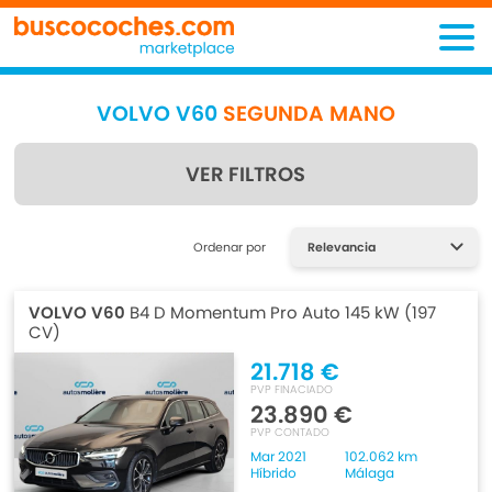
VOLVO V60
SEGUNDA MANO
VER FILTROS
Encuentra lo que estás
Ordenar por
buscando
VOLVO V60
B4 D Momentum Pro Auto 145 kW (197
CV)
21.718 €
PVP FINACIADO
23.890 €
PVP CONTADO
Mar 2021
102.062 km
Híbrido
Málaga