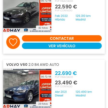
PVP FINACIADO
22.590 €
PVP CONTADO
Feb 2022
129.310 km
Híbrido
Madrid
42 fotos
CONTACTAR
VER VEHÍCULO
VOLVO V60
2.0 B4 AWD AUTO
22.690 €
PVP FINACIADO
23.490 €
PVP CONTADO
Abr 2021
120.490 km
Diesel
Madrid
29 fotos