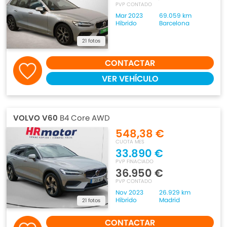
PVP CONTADO
Mar 2023
69.059 km
Híbrido
Barcelona
21 fotos
CONTACTAR
VER VEHÍCULO
VOLVO V60
B4 Core AWD
548,38 €
CUOTA MES
33.890 €
PVP FINACIADO
36.950 €
PVP CONTADO
Nov 2023
26.929 km
Híbrido
Madrid
21 fotos
CONTACTAR