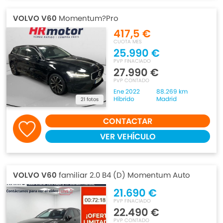
VOLVO V60
Momentum?Pro
417,5 €
CUOTA MES
25.990 €
PVP FINACIADO
27.990 €
PVP CONTADO
Ene 2022
88.269 km
Híbrido
Madrid
21 fotos
CONTACTAR
VER VEHÍCULO
VOLVO V60
familiar 2.0 B4 (D) Momentum Auto
21.690 €
PVP FINACIADO
22.490 €
PVP CONTADO