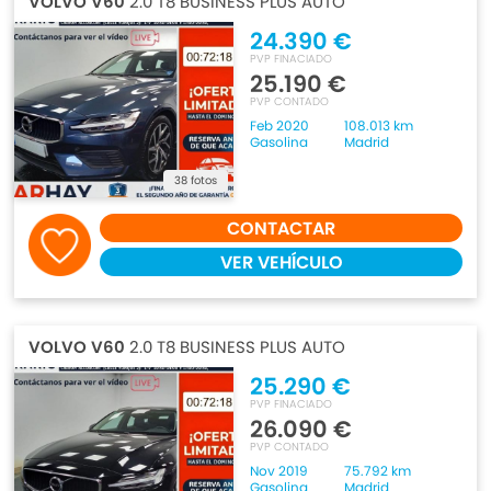
VOLVO V60
2.0 T8 BUSINESS PLUS AUTO
24.390 €
PVP FINACIADO
25.190 €
PVP CONTADO
Feb 2020
108.013 km
Gasolina
Madrid
38 fotos
CONTACTAR
VER VEHÍCULO
VOLVO V60
2.0 T8 BUSINESS PLUS AUTO
25.290 €
PVP FINACIADO
26.090 €
PVP CONTADO
Nov 2019
75.792 km
Gasolina
Madrid