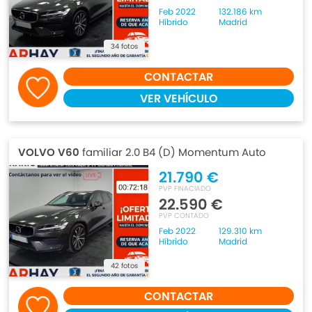
Feb 2022
132.186 km
Híbrido
Madrid
34 fotos
CONTACTAR
VER VEHÍCULO
VOLVO V60
familiar 2.0 B4 (D) Momentum Auto
21.790 €
PVP FINACIADO
22.590 €
PVP CONTADO
Feb 2022
129.310 km
Híbrido
Madrid
42 fotos
CONTACTAR