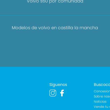
Volvo s60 por comunidad
Modelos de volvo en castilla la mancha
Síguenos
Buscoc
Concesion
Sobre nos
Noticias
Vende tu 