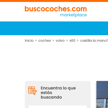
Inicio
>
coches
>
volvo
>
s60
>
castilla la manc
Encuentra lo que
estás
buscando