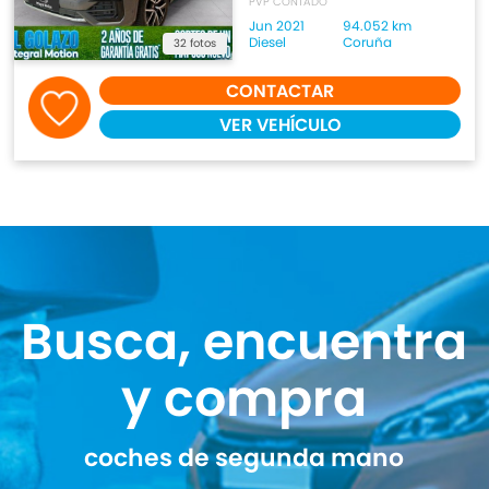
PVP CONTADO
Jun 2021
94.052 km
Diesel
Coruña
32 fotos
CONTACTAR
VER VEHÍCULO
Busca, encuentra
y compra
coches de segunda mano