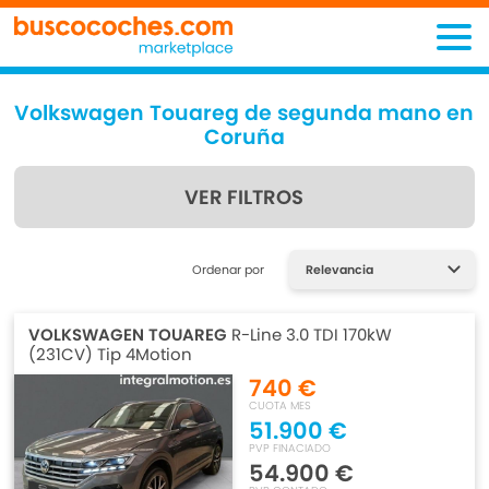
Volkswagen Touareg de segunda mano en
Coruña
VER FILTROS
Encuentra lo que estás
Ordenar por
buscando
VOLKSWAGEN TOUAREG
R-Line 3.0 TDI 170kW
(231CV) Tip 4Motion
740 €
CUOTA MES
51.900 €
PVP FINACIADO
54.900 €