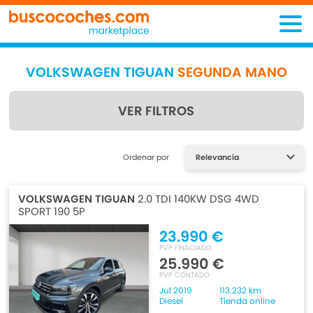
VOLKSWAGEN TIGUAN
SEGUNDA MANO
VER FILTROS
Encuentra lo que estás
Ordenar por
buscando
VOLKSWAGEN TIGUAN
2.0 TDI 140KW DSG 4WD
SPORT 190 5P
23.990 €
PVP FINACIADO
25.990 €
PVP CONTADO
Jul 2019
113.232 km
Diesel
Tienda online