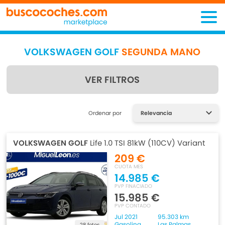
VOLKSWAGEN GOLF
SEGUNDA MANO
VER FILTROS
Encuentra lo que estás
Ordenar por
buscando
VOLKSWAGEN GOLF
Life 1.0 TSI 81kW (110CV) Variant
209 €
CUOTA MES
14.985 €
PVP FINACIADO
15.985 €
PVP CONTADO
Jul 2021
95.303 km
Gasolina
Las Palmas
28 fotos