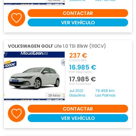
CONTACTAR
VER VEHÍCULO
VOLKSWAGEN GOLF
Life 1.0 TSI 81kW (110CV)
237 €
CUOTA MES
16.985 €
PVP FINACIADO
17.985 €
PVP CONTADO
Jul 2021
79.458 km
Gasolina
Las Palmas
28 fotos
CONTACTAR
VER VEHÍCULO