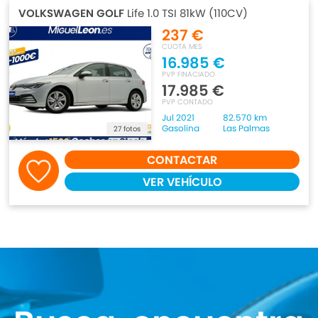
VOLKSWAGEN GOLF
Life 1.0 TSI 81kW (110CV)
237 €
CUOTA MES
16.985 €
PVP FINACIADO
17.985 €
PVP CONTADO
Jul 2021
82.570 km
Gasolina
Las Palmas
27 fotos
CONTACTAR
VER VEHÍCULO