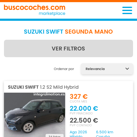
SUZUKI SWIFT
SEGUNDA MANO
VER FILTROS
Encuentra lo que estás
Ordenar por
buscando
SUZUKI SWIFT
1.2 S2 Mild Hybrid
327 €
CUOTA MES
22.000 €
PVP FINACIADO
22.500 €
PVP CONTADO
Ago 2026
6.500 km
Híbrido
Coruña
34 fotos