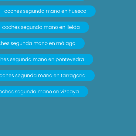
coches segunda mano en huesca
coches segunda mano en lleida
ches segunda mano en málaga
hes segunda mano en pontevedra
oches segunda mano en tarragona
oches segunda mano en vizcaya