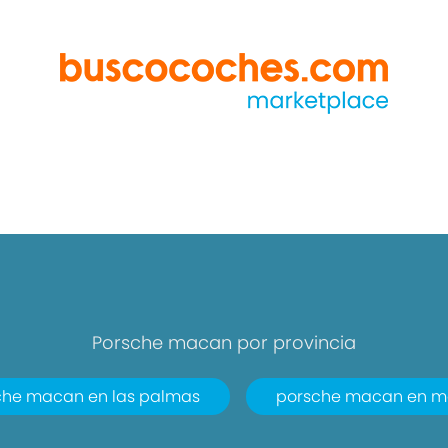
Porsche macan por provincia
che macan en las palmas
porsche macan en m