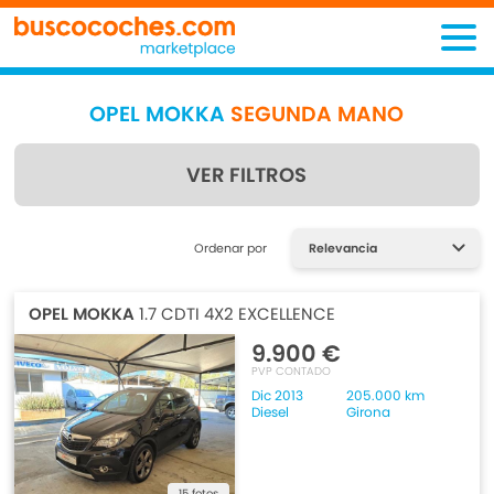
OPEL MOKKA
SEGUNDA MANO
VER FILTROS
Encuentra lo que estás
Ordenar por
buscando
OPEL MOKKA
1.7 CDTI 4X2 EXCELLENCE
9.900 €
PVP CONTADO
Dic 2013
205.000 km
Diesel
Girona
15 fotos