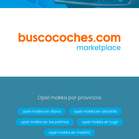
Opel mokka por provincia
opel mokka en álava
opel mokka en alicante
opel mokka en las palmas
opel mokka en lugo
opel mokka en madrid