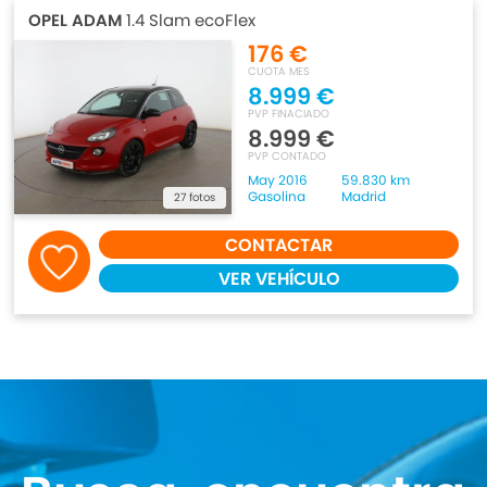
OPEL ADAM
1.4 Slam ecoFlex
176 €
CUOTA MES
8.999 €
PVP FINACIADO
8.999 €
PVP CONTADO
May 2016
59.830 km
Gasolina
Madrid
27 fotos
CONTACTAR
VER VEHÍCULO