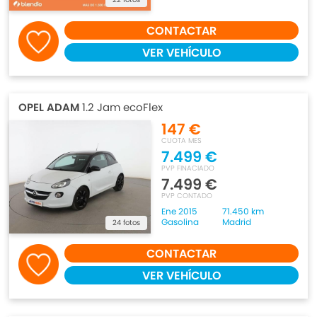
CONTACTAR
VER VEHÍCULO
OPEL ADAM
1.2 Jam ecoFlex
147 €
CUOTA MES
7.499 €
PVP FINACIADO
7.499 €
PVP CONTADO
Ene 2015
71.450 km
Gasolina
Madrid
24 fotos
CONTACTAR
VER VEHÍCULO