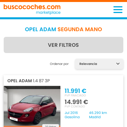
OPEL ADAM
SEGUNDA MANO
VER FILTROS
Encuentra lo que estás
Ordenar por
buscando
OPEL ADAM
1.4 87 3P
11.991 €
PVP FINACIADO
14.991 €
PVP CONTADO
Jul 2016
46.290 km
Gasolina
Madrid
22 fotos