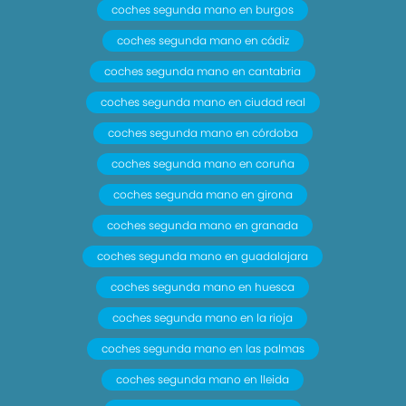
de orientación delantera con banqueta fija y
coches segunda mano en burgos
respaldo abatible asimétrico
coches segunda mano en cádiz
- Volante multi-función de aluminio y cuero
coches segunda mano en cantabria
ajustable en altura y en profundidad
- Dirección asistida eléctrica con endurecimiento
coches segunda mano en ciudad real
progresivo s/velocidad
coches segunda mano en córdoba
- Sujetavasos en los asientos delanteros y los
coches segunda mano en coruña
asientos traseros
coches segunda mano en girona
- Sistema de ventilación con pantalla digital y
filtro de pólen calefacción del motor
coches segunda mano en granada
- Controles de climatización diferenciados
coches segunda mano en guadalajara
digitales para conductor/acompañante
coches segunda mano en huesca
- Aire acondicionado bizona de automático
coches segunda mano en la rioja
- Limpiaparabrisas delantero con sensor de lluvia
- Elevalunas eléctricos delanteros y traseros con
coches segunda mano en las palmas
dos de ellos de un solo toque
coches segunda mano en lleida
- Navegador con datos vía internet y pantalla a