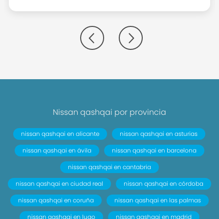
- Bandeja trasera rígida
- Sujeción de carga
- Cierre centralizado con apertura por
tarjeta/llave inteligente y contról de los
elevalunas
- Protección antirrobo
- Airbag frontal del conductor inteligente. airbag
frontal del acompañante desconectable y
inteligente
Nissan qashqai por provincia
- Airbags laterales delanteros
nissan qashqai en alicante
nissan qashqai en asturias
- Dos reposacabezas en asientos delanteros
ajustables en altura. tres reposacabezas en
nissan qashqai en ávila
nissan qashqai en barcelona
asientos traseros ajustables en altura
nissan qashqai en cantabria
- Cinturón de seguridad delantero en asiento
nissan qashqai en ciudad real
nissan qashqai en córdoba
conductor. acompañante y ajustable en altura
nissan qashqai en coruña
nissan qashqai en las palmas
con pretensores
- Cinturón de seguridad trasero en lado
nissan qashqai en lugo
nissan qashqai en madrid