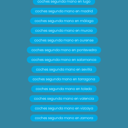
coches segunda mano en lugo
color de 12.30 " con información en 3D y con voz.
coches segunda mano en madrid
control mediante pantalla táctil y información de
tráfico 31.2
coches segunda mano en málaga
- Sistema de servofreno de emergencia
coches segunda mano en murcia
- Indicador de baja presion de los neumáticos
coches segunda mano en ourense
con visualización de presión y sensor Montado
coches segunda mano en pontevedra
en la llanta
- Preparación Isofix
coches segunda mano en salamanca
- Tarjeta / llave inteligente con entrada sin llave
coches segunda mano en sevilla
y arranque sin llave
coches segunda mano en tarragona
- Sistema activacion por voz Alexa
coches segunda mano en toledo
- Freno mano electrónico
- Control de frenada en curva
coches segunda mano en valencia
- Sensor de adelantamiento incluye pantalla y
coches segunda mano en vizcaya
activo sin intermitente
coches segunda mano en zamora
- Filtro de partículas