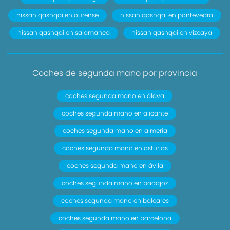
conductor. cinturón de seguridad trasero en lado
nissan qashqai en ourense
nissan qashqai en pontevedra
acompañante. cinturón de seguridad trasero en
nissan qashqai en salamanca
nissan qashqai en vizcaya
asiento central de 3 puntos
- Asientos de tela (material principal) y de tela
(material secundario)
Coches de segunda mano por provincia
- Apoyabrazos central delantero
- Apoyabrazos trasero
coches segunda mano en álava
- Asiento delantero del conductor individual con
coches segunda mano en alicante
ajuste eléctrico ( una ajuste eléctrico ) ajuste
coches segunda mano en almería
longitudinal manual. ajuste manual en altura y
coches segunda mano en asturias
eléctrico de dos direcciones con ajuste manual
del respaldo. asiento delantero del
coches segunda mano en ávila
acompañante individual. ajuste longitudinal
coches segunda mano en badajoz
manual. ajuste manual en altura y ajuste lumbar
coches segunda mano en baleares
manual con ajuste manual del respaldo
- Asientos traseros de tres plazas de tipo banco
coches segunda mano en barcelona