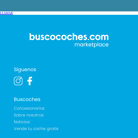
- ...
LLAMAR
NISSAN QASHQAI 1.3 DIG-T MHEV N-CONNECTA 140
5P en Pontevedra, del año 2023 con 140 CV de
potencia. Híbrido, Manual y 5 puertas.
Síguenos
Buscoches
Concesionarios
Sobre nosotros
Noticias
Vende tu coche gratis