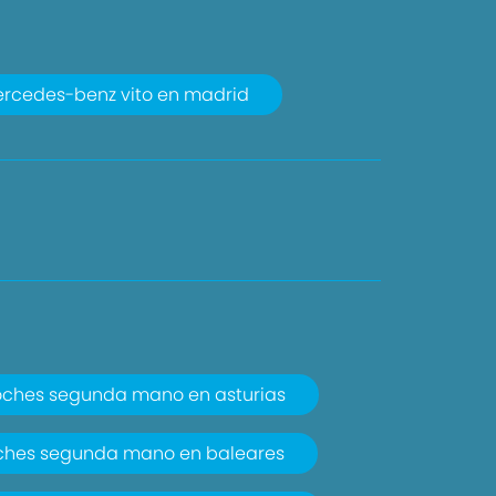
rcedes-benz vito en madrid
ches segunda mano en asturias
ches segunda mano en baleares