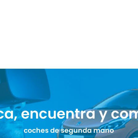
ca, encuentra y co
coches de segunda mano