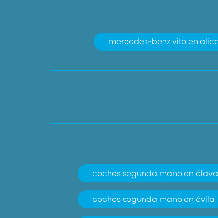
mercedes-benz vito en alic
coches segunda mano en álava
coches segunda mano en ávila