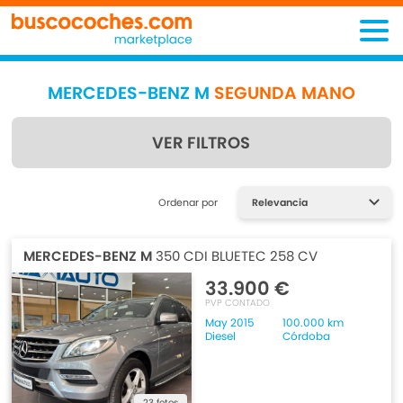
MERCEDES-BENZ M
SEGUNDA MANO
VER FILTROS
Encuentra lo que estás
Ordenar por
buscando
MERCEDES-BENZ M
350 CDI BLUETEC 258 CV
33.900 €
PVP CONTADO
May 2015
100.000 km
Diesel
Córdoba
23 fotos