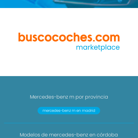
Mercedes-benz m por provincia
mercedes-benz m en madrid
Modelos de mercedes-benz en córdoba