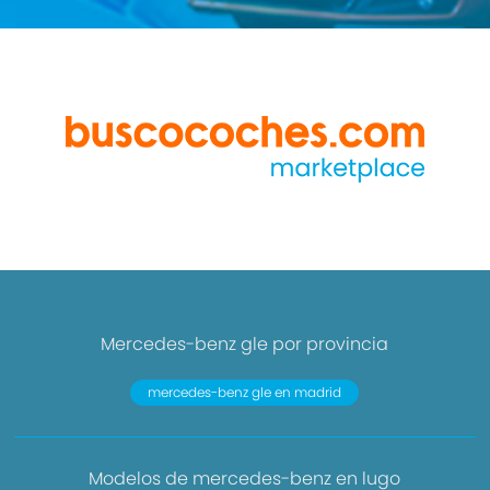
Mercedes-benz gle por provincia
mercedes-benz gle en madrid
Modelos de mercedes-benz en lugo