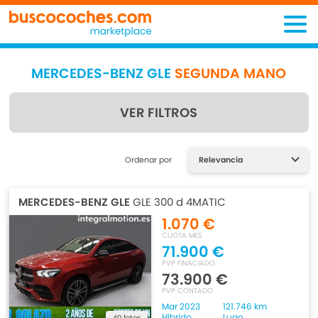
MERCEDES-BENZ GLE
SEGUNDA MANO
VER FILTROS
Encuentra lo que estás
Ordenar por
buscando
MERCEDES-BENZ GLE
GLE 300 d 4MATIC
1.070 €
CUOTA MES
71.900 €
PVP FINACIADO
73.900 €
PVP CONTADO
Mar 2023
121.746 km
Híbrido
Lugo
40 fotos