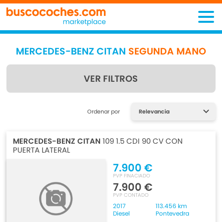
MERCEDES-BENZ CITAN
SEGUNDA MANO
VER FILTROS
Encuentra lo que estás
Ordenar por
buscando
MERCEDES-BENZ CITAN
109 1.5 CDI 90 CV CON
PUERTA LATERAL
7.900 €
PVP FINACIADO
7.900 €
PVP CONTADO
2017
113.456 km
Diesel
Pontevedra