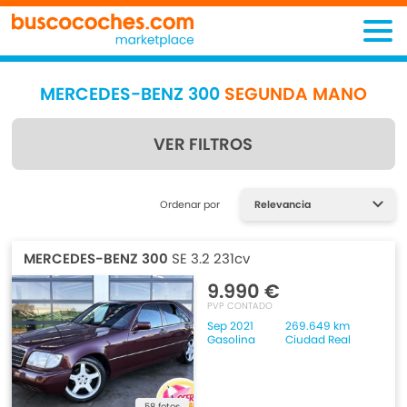
MERCEDES-BENZ 300
SEGUNDA MANO
VER FILTROS
Encuentra lo que estás
Ordenar por
buscando
MERCEDES-BENZ 300
SE 3.2 231cv
9.990 €
PVP CONTADO
Sep 2021
269.649 km
Gasolina
Ciudad Real
58 fotos