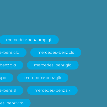
mercedes-benz amg gt
-benz cla
mercedes-benz cls
benz gla
mercedes-benz glc
upe
mercedes-benz glk
-benz sl
mercedes-benz slk
es-benz vito