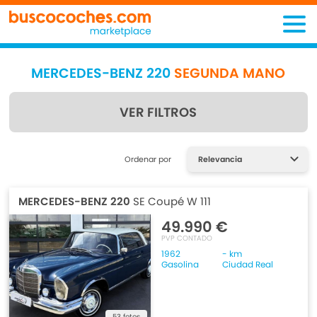
MERCEDES-BENZ 220
SEGUNDA MANO
VER FILTROS
Encuentra lo que estás
Ordenar por
buscando
MERCEDES-BENZ 220
SE Coupé W 111
49.990 €
PVP CONTADO
1962
- km
Gasolina
Ciudad Real
53 fotos