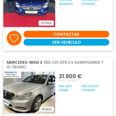
Gasolina
Córdoba
23 fotos
CONTACTAR
VER VEHÍCULO
MERCEDES-BENZ E
350 CDI 265 CV AVANTGARDE 7
G-TRONIC
21.900 €
PVP CONTADO
Abr 2013
169.000 km
Diesel
Córdoba
14 fotos