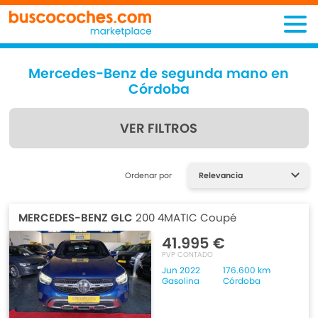
Mercedes-Benz de segunda mano en
Córdoba
VER FILTROS
Encuentra lo que estás
Ordenar por
buscando
MERCEDES-BENZ GLC
200 4MATIC Coupé
41.995 €
PVP CONTADO
Jun 2022
176.600 km
Gasolina
Córdoba