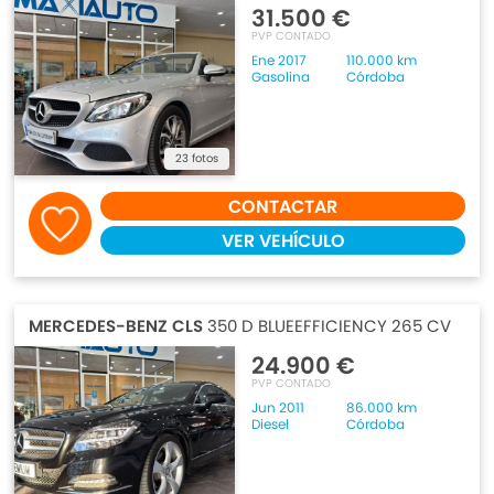
31.500 €
PVP CONTADO
Ene 2017
110.000 km
Gasolina
Córdoba
23 fotos
CONTACTAR
VER VEHÍCULO
MERCEDES-BENZ CLS
350 D BLUEEFFICIENCY 265 CV
24.900 €
PVP CONTADO
Jun 2011
86.000 km
Diesel
Córdoba