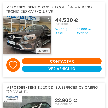
MERCEDES-BENZ GLC
350 D COUPÉ 4-MATIC 9G-
TRONIC 258 CV EXCLUSIVE
44.500 €
PVP CONTADO
Mar 2018
140.000 km
Diesel
Córdoba
22 fotos
CONTACTAR
VER VEHÍCULO
MERCEDES-BENZ E
220 CDI BLUEEFFICIENCY CABRIO
170 CV AUTO
22.900 €
PVP CONTADO