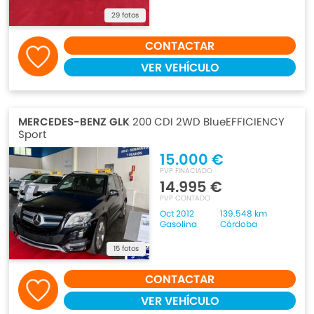
29 fotos
CONTACTAR
VER VEHÍCULO
MERCEDES-BENZ GLK
200 CDI 2WD BlueEFFICIENCY
Sport
15.000 €
PVP FINACIADO
14.995 €
PVP CONTADO
Oct 2012
139.548 km
Gasolina
Córdoba
15 fotos
CONTACTAR
VER VEHÍCULO