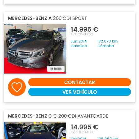
MERCEDES-BENZ A
200 CDI SPORT
14.995 €
PVP CONTADO
Jun 2014
172.670 km
Gasolina
Córdoba
15 fotos
CONTACTAR
VER VEHÍCULO
MERCEDES-BENZ C
C 200 CDI AVANTGARDE
14.995 €
PVP CONTADO
Oct 2014
165.852 km