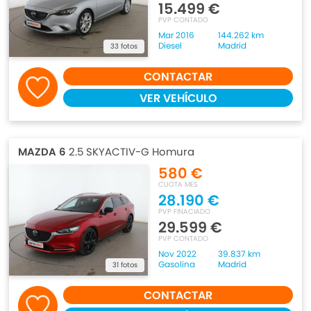
15.499 €
PVP CONTADO
Mar 2016
144.262 km
Diesel
Madrid
33 fotos
CONTACTAR
VER VEHÍCULO
MAZDA 6
2.5 SKYACTIV-G Homura
580 €
CUOTA MES
28.190 €
PVP FINACIADO
29.599 €
PVP CONTADO
Nov 2022
39.837 km
Gasolina
Madrid
31 fotos
CONTACTAR