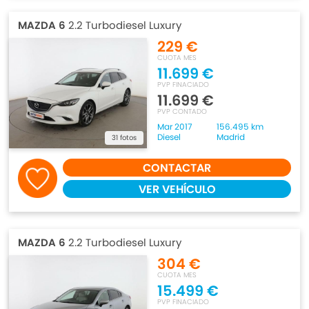
MAZDA 6
2.2 Turbodiesel Luxury
229 €
CUOTA MES
11.699 €
PVP FINACIADO
11.699 €
PVP CONTADO
Mar 2017
156.495 km
Diesel
Madrid
31 fotos
CONTACTAR
VER VEHÍCULO
MAZDA 6
2.2 Turbodiesel Luxury
304 €
CUOTA MES
15.499 €
PVP FINACIADO