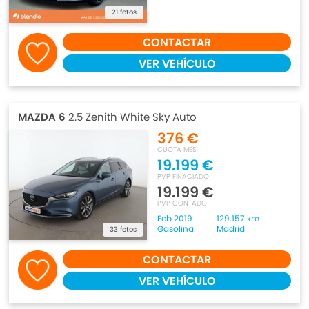
21 fotos
CONTACTAR
VER VEHÍCULO
MAZDA 6
2.5 Zenith White Sky Auto
376 €
CUOTA MES
19.199 €
PVP FINACIADO
19.199 €
PVP CONTADO
Feb 2019
129.157 km
Gasolina
Madrid
33 fotos
CONTACTAR
VER VEHÍCULO