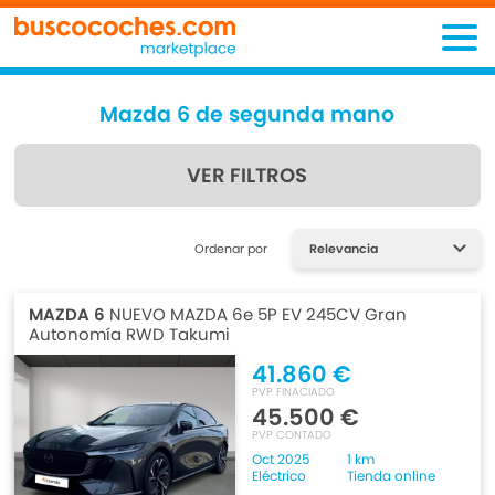
Mazda 6 de segunda mano
VER FILTROS
Encuentra lo que estás
Ordenar por
buscando
MAZDA 6
NUEVO MAZDA 6e 5P EV 245CV Gran
Autonomía RWD Takumi
41.860 €
PVP FINACIADO
45.500 €
PVP CONTADO
Oct 2025
1 km
Eléctrico
Tienda online