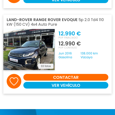
LAND-ROVER RANGE ROVER EVOQUE
5p 2.0 Td4 110
kW (150 CV) 4x4 Auto Pure
12.990 €
PVP FINACIADO
12.990 €
PVP CONTADO
Jun 2016
138.000 km
Gasolina
Vizcaya
33 fotos
CONTACTAR
VER VEHÍCULO