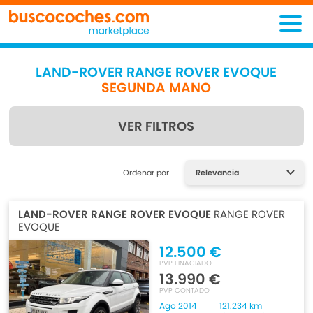
LAND-ROVER RANGE ROVER EVOQUE
SEGUNDA MANO
VER FILTROS
Encuentra lo que estás
Ordenar por
buscando
LAND-ROVER RANGE ROVER EVOQUE
RANGE ROVER
EVOQUE
12.500 €
PVP FINACIADO
13.990 €
PVP CONTADO
Ago 2014
121.234 km