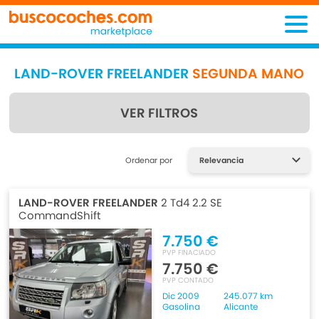
LAND-ROVER FREELANDER
SEGUNDA MANO
VER FILTROS
Encuentra lo que estás
Ordenar por
buscando
LAND-ROVER FREELANDER
2 Td4 2.2 SE
CommandShift
7.750 €
PVP FINACIADO
7.750 €
PVP CONTADO
Dic 2009
245.077 km
Gasolina
Alicante