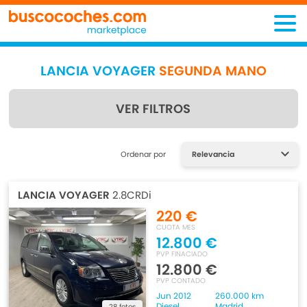
LANCIA VOYAGER
SEGUNDA MANO
VER FILTROS
Encuentra lo que estás
Ordenar por
buscando
LANCIA VOYAGER
2.8CRDi
220 €
CUOTA MES
12.800 €
PVP FINACIADO
12.800 €
PVP CONTADO
Jun 2012
260.000 km
Diesel
Madrid
28 fotos