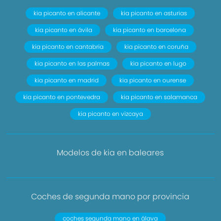
kia picanto en alicante
kia picanto en asturias
kia picanto en ávila
kia picanto en barcelona
kia picanto en cantabria
kia picanto en coruña
kia picanto en las palmas
kia picanto en lugo
kia picanto en madrid
kia picanto en ourense
kia picanto en pontevedra
kia picanto en salamanca
kia picanto en vizcaya
Modelos de kia en baleares
Coches de segunda mano por provincia
coches segunda mano en álava