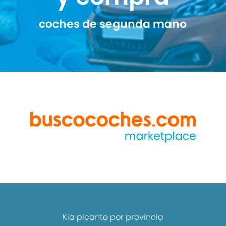
coches de segunda mano
Kia picanto por provincia