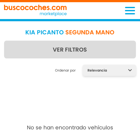
KIA PICANTO
SEGUNDA MANO
VER FILTROS
Encuentra lo que estás
Ordenar por
buscando
No se han encontrado vehículos