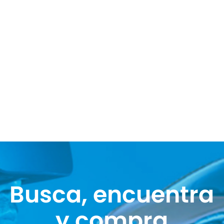
Busca, encuentra
y compra