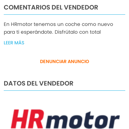
COMENTARIOS DEL VENDEDOR
En HRmotor tenemos un coche como nuevo
para ti esperándote. Disfrútalo con total
tranquilidad, con hasta 2 años de garantía.
LEER MÁS
Contamos con un stock de +3.000 coches de
segunda mano para que puedas comprar un
DENUNCIAR ANUNCIO
coche de ocasión que se adapte a todas tus
necesidades y preferencias en nuestros más de
30 concesionarios repartidos en toda España. De
DATOS DEL VENDEDOR
esta manera nos encontramos en Madrid con 4
centros; en Barcelona con 4 centros; en Valencia
con 3 centros; en Sevilla con 2 centros; en
Málaga con 2 centros. Además, nos podrás
encontrar también en Lleida, Girona, Castellón,
Alicante, Bilbao, Gijón, Mallorca, Murcia, Pamplona,