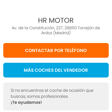
San Sebastián, Tudela, A Coruña, Valladolid,
Zaragoza y Elche.
Precio al contado de 12300€. o consultar
HR MOTOR
condiciones.
Av. de la Constitución, 227, 28850 Torrejón de
Kia Ceed 1.4 CRDi Tech
Ardoz (Madrid)
* Sujeto a condiciones. Consulte con su
comercial
CONTACTAR POR TELÉFONO
V-0357524
***EQUIPAMIENTO SERIE:***
MÁS COCHES DEL VENDEDOR
- Mantenimiento del modelo
- Retrovisor exterior plegable eléctricamente
- Retrovisor exterior regulable eléctricamente,
Si no encuentras el coche de ocasión que
ambos
buscas, somos profesionales.
- Retrovisor exterior regulable eléctricamente y
¡Te ayudamos!
calefactable, ambos
- Luces antiniebla