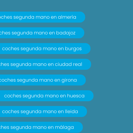
oches segunda mano en almería
ches segunda mano en badajoz
coches segunda mano en burgos
ches segunda mano en ciudad real
coches segunda mano en girona
coches segunda mano en huesca
coches segunda mano en lleida
ches segunda mano en málaga