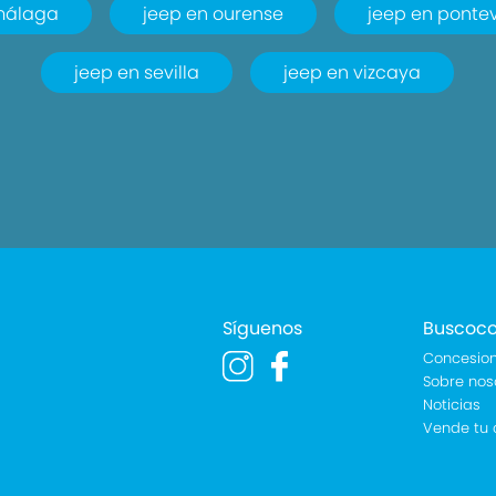
málaga
jeep en ourense
jeep en ponte
jeep en sevilla
jeep en vizcaya
Síguenos
Buscoc
Concesion
Sobre nos
Noticias
Vende tu 