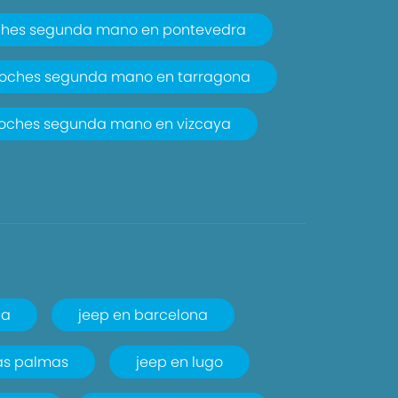
hes segunda mano en pontevedra
oches segunda mano en tarragona
oches segunda mano en vizcaya
la
jeep en barcelona
las palmas
jeep en lugo