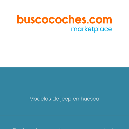
Modelos de jeep en huesca