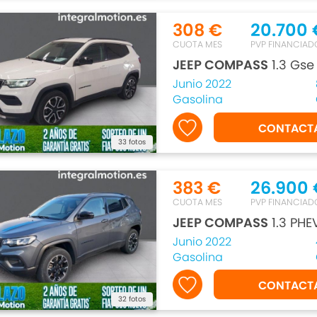
308 €
20.700 
CUOTA MES
PVP FINANCIAD
JEEP COMPASS
1.3 Gse
Junio 2022
Gasolina
CONTACT
33 fotos
383 €
26.900 
CUOTA MES
PVP FINANCIAD
JEEP COMPASS
1.3 PHE
Junio 2022
Gasolina
CONTACT
32 fotos