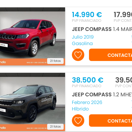
14.990 €
17.99
PVP FINANCIADO
PVP CON
JEEP COMPASS
1.4 MAI
Julio 2019
Gasolina
CONTACT
21 fotos
38.500 €
39.5
PVP FINANCIADO
PVP CON
JEEP COMPASS
1.2 MHE
Febrero 2026
Híbrido
CONTACT
21 fotos