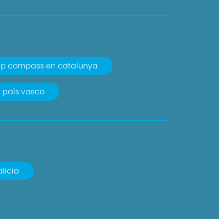
ep compass en catalunya
 país vasco
licia