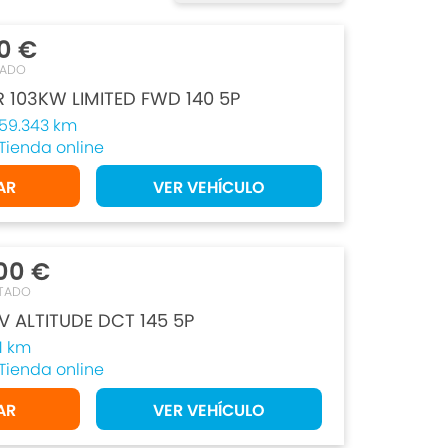
0 €
TADO
R 103KW LIMITED FWD 140 5P
59.343 km
Tienda online
AR
VER VEHÍCULO
00 €
TADO
V ALTITUDE DCT 145 5P
1 km
Tienda online
AR
VER VEHÍCULO