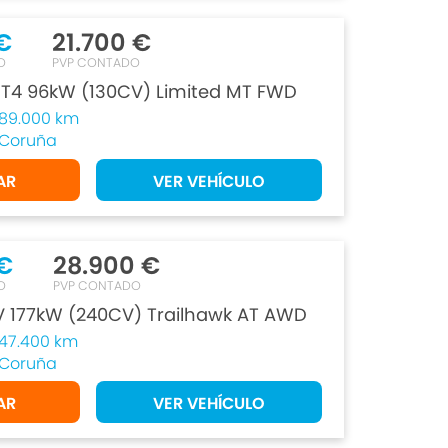
€
21.700 €
O
PVP CONTADO
 T4 96kW (130CV) Limited MT FWD
89.000 km
Coruña
AR
VER VEHÍCULO
€
28.900 €
O
PVP CONTADO
V 177kW (240CV) Trailhawk AT AWD
47.400 km
Coruña
AR
VER VEHÍCULO