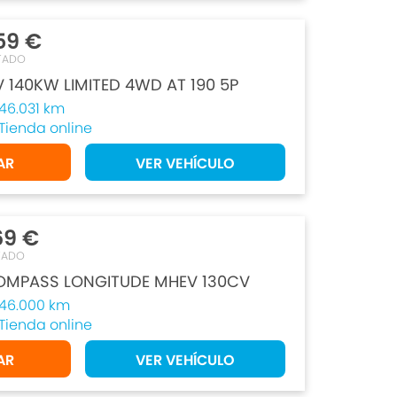
59 €
TADO
V 140KW LIMITED 4WD AT 190 5P
46.031 km
Tienda online
AR
VER VEHÍCULO
69 €
TADO
OMPASS LONGITUDE MHEV 130CV
46.000 km
Tienda online
AR
VER VEHÍCULO