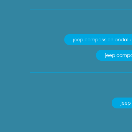
jeep compass en andalu
jeep compa
jeep