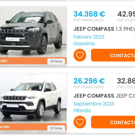
34.368 €
42.9
PVP FINANCIADO
PVP CON
JEEP COMPASS
1.3 PHE
Febrero 2023
Gasolina
CONTACT
23 fotos
26.296 €
32.8
PVP FINANCIADO
PVP CON
JEEP COMPASS
JEEP C
Septiembre 2023
Híbrido
CONTACT
22 fotos