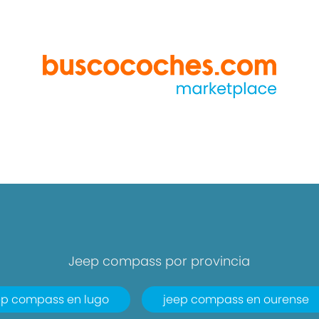
Jeep compass por provincia
ep compass en lugo
jeep compass en ourense