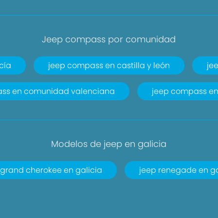
Jeep compass por comunidad
cía
jeep compass en castilla y león
je
ss en comunidad valenciana
jeep compass en
Modelos de jeep en galicia
 grand cherokee en galicia
jeep renegade en ga