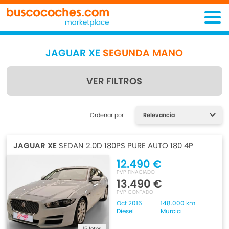
JAGUAR XE
SEGUNDA MANO
VER FILTROS
Encuentra lo que estás
Ordenar por
buscando
JAGUAR XE
SEDAN 2.0D 180PS PURE AUTO 180 4P
12.490 €
PVP FINACIADO
13.490 €
PVP CONTADO
Oct 2016
148.000 km
Diesel
Murcia
15 fotos