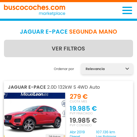
JAGUAR E-PACE
SEGUNDA MANO
VER FILTROS
Encuentra lo que estás
Ordenar por
buscando
JAGUAR E-PACE
2.0D 132kW S 4WD Auto
279 €
CUOTA MES
19.985 €
PVP FINACIADO
19.985 €
PVP CONTADO
Abr 2019
107.136 km
Diesel
Las Palmas
29 fotos