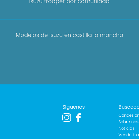
Isuzu trooper por comunidad
Modelos de isuzu en castilla la mancha
Síguenos
Buscoc
Concesion
Sobre nos
Noticias
Vende tu 