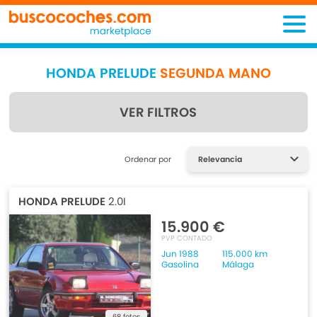
HONDA PRELUDE
SEGUNDA MANO
VER FILTROS
Encuentra lo que estás
Ordenar por
buscando
HONDA PRELUDE
2.0I
15.900 €
PVP CONTADO
Jun 1988
115.000 km
Gasolina
Málaga
68 fotos